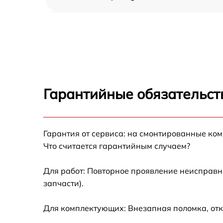
Ремонт переключателя Fagor IF-4 S
Разблокировка варочной панели Fagor IF-4
S
Замена панели управления Fagor IF-4 S
Гарантийные обязательст
Ремонт модуля управления Fagor IF-4 S
Гарантия от сервиса: на смонтированные ко
Замена сенсора Fagor IF-4 S
Что считается гарантийным случаем?
Для работ: Повторное проявление неисправн
запчасти).
Для комплектующих: Внезапная поломка, отк