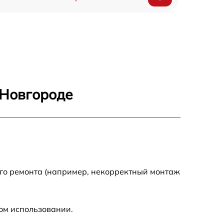
750 р
600 р
1600 р
 Новгороде
1900 р
1600 р
ого ремонта (например, некорректный монтаж
ом использовании.