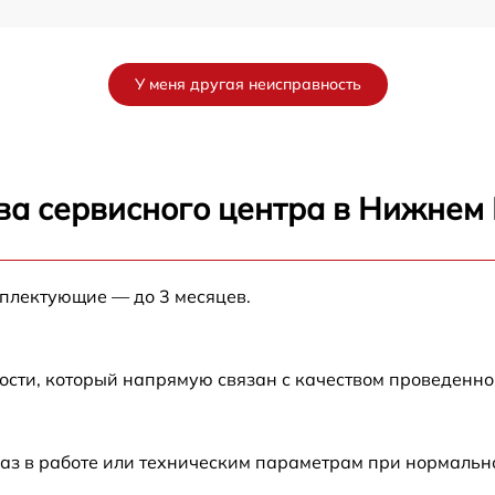
от 60 мин
У меня другая неисправность
от 60 мин
от 60 мин
ва сервисного центра в Нижнем
от 60 мин
мплектующие — до 3 месяцев.
от 60 мин
ости, который напрямую связан с качеством проведенн
аз в работе или техническим параметрам при нормальн