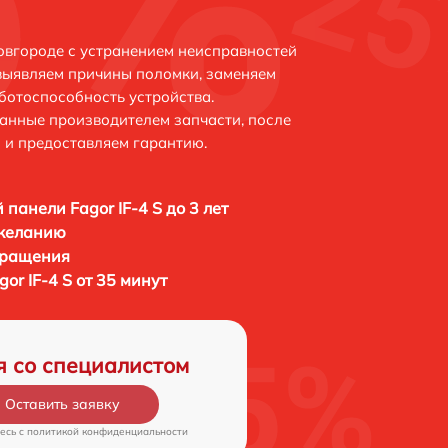
Новгороде с устранением неисправностей
выявляем причины поломки, заменяем
ботоспособность устройства.
анные производителем запчасти, после
 и предоставляем гарантию.
 панели Fagor IF-4 S до 3 лет
 желанию
бращения
or IF-4 S от 35 минут
я со специалистом
Оставить заявку
есь c
политикой конфиденциальности