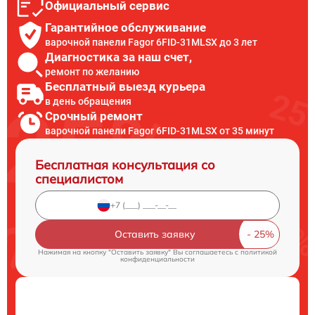
Официальный сервис
Гарантийное обслуживание
варочной панели Fagor 6FID-31MLSX до 3 лет
Диагностика за наш счет,
ремонт по желанию
Бесплатный выезд курьера
в день обращения
Срочный ремонт
варочной панели Fagor 6FID-31MLSX от 35 минут
Бесплатная консультация со
специалистом
Оставить заявку
Нажимая на кнопку "Оставить заявку" Вы соглашаетесь c
политикой
конфиденциальности