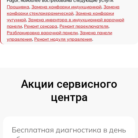
Fagor, наиболее востребованы следующие услуги:
Прошивка
,
Замена конфорки индукционной
,
Замена
конфорки стеклокерамической
,
Замена конфорки
чугунной
,
Замена инвентора в индукционной варочной
панели
,
Ремонт сенсора
,
Ремонт переключателя
,
Разблокировка варочной панели
,
Замена панели
управления
,
Ремонт модуля управления
.
Акции сервисного
центра
Бесплатная диагностика в день