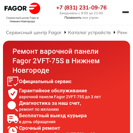
+7 (831) 231-09-76
Ежедневно с 9:00 до 21:00
Позвонить
мне утром
Сервисный центр Fagor
в
Нижнем Новгороде
Сервисный центр Fagor
Каталог устройств
Ремон
Ремонт варочной панели
Fagor 2VFT-75S в Нижнем
Новгороде
Официальный сервис
Гарантийное обслуживание
варочной панели Fagor 2VFT-75S до 3 лет
Диагностика за наш счет,
ремонт по желанию
Бесплатный выезд курьера
в день обращения
Срочный ремонт