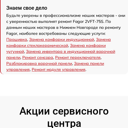
Знаем свое дело
Будьте уверены в профессионализме наших мастеров - они
с уверенностью выполнят ремонт Fagor 2VFT-75S. По
данным наших мастеров в Нижнем Новгороде по ремонту
Fagor, наиболее востребованы следующие услуги:
Прошивка
,
Замена конфорки индукционной
,
Замена
конфорки стеклокерамической
,
Замена конфорки
чугунной
,
Замена инвентора в индукционной варочной
панели
,
Ремонт сенсора
,
Ремонт переключателя
,
Разблокировка варочной панели
,
Замена панели
управления
,
Ремонт модуля управления
.
Акции сервисного
центра