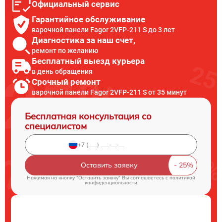
Официальный сервис
Гарантийное обслуживание
варочной панели Fagor 2VFP-211 S до 3 лет
Диагностика за наш счет,
ремонт по желанию
Бесплатный выезд курьера
в день обращения
Срочный ремонт
варочной панели Fagor 2VFP-211 S от 35 минут
Бесплатная консультация со
специалистом
Оставить заявку
Нажимая на кнопку "Оставить заявку" Вы соглашаетесь c
политикой
конфиденциальности