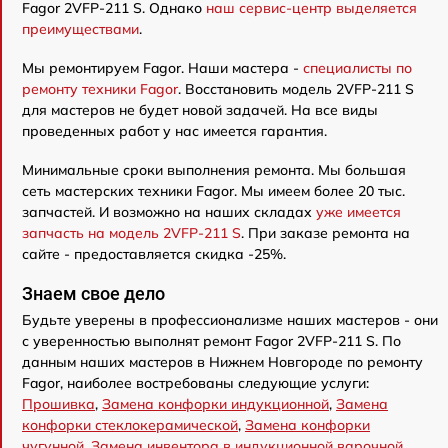
Fagor 2VFP-211 S. Однако
наш сервис-центр выделяется
преимуществами
.
Мы ремонтируем Fagor. Наши мастера -
специалисты по
ремонту техники Fagor
. Восстановить модель 2VFP-211 S
для мастеров не будет новой задачей. На все виды
проведенных работ у нас имеется гарантия.
Минимальные сроки выполнения ремонта. Мы большая
сеть мастерских техники Fagor. Мы имеем более 20 тыс.
запчастей. И возможно на наших складах
уже имеется
запчасть на модель 2VFP-211 S
. При заказе ремонта на
сайте - предоставляется скидка -25%.
Знаем свое дело
Будьте уверены в профессионализме наших мастеров - они
с уверенностью выполнят ремонт Fagor 2VFP-211 S. По
данным наших мастеров в Нижнем Новгороде по ремонту
Fagor, наиболее востребованы следующие услуги:
Прошивка
,
Замена конфорки индукционной
,
Замена
конфорки стеклокерамической
,
Замена конфорки
чугунной
,
Замена инвентора в индукционной варочной