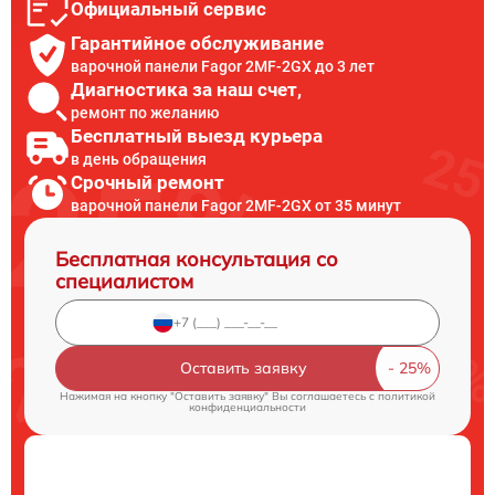
Официальный сервис
Гарантийное обслуживание
варочной панели Fagor 2MF-2GX до 3 лет
Диагностика за наш счет,
ремонт по желанию
Бесплатный выезд курьера
в день обращения
Срочный ремонт
варочной панели Fagor 2MF-2GX от 35 минут
Бесплатная консультация со
специалистом
Оставить заявку
Нажимая на кнопку "Оставить заявку" Вы соглашаетесь c
политикой
конфиденциальности