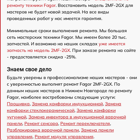
ремонту техники Fagor
. Восстановить модель 2MF-2GX для
мастеров не будет новой задачей. На все виды
проведенных работ у нас имеется гарантия.
Минимальные сроки выполнения ремонта. Мы большая
сеть мастерских техники Fagor. Мы имеем более 20 тыс.
запчастей. И возможно на наших складах
уже имеется
запчасть на модель 2MF-2GX
. При заказе ремонта на сайте
- предоставляется скидка -25%.
Знаем свое дело
Будьте уверены в профессионализме наших мастеров - они
с уверенностью выполнят ремонт Fagor 2MF-2GX. По
данным наших мастеров в Нижнем Новгороде по ремонту
Fagor, наиболее востребованы следующие услуги:
Прошивка
,
Замена конфорки индукционной
,
Замена
конфорки стеклокерамической
,
Замена конфорки
чугунной
,
Замена инвентора в индукционной варочной
панели
,
Ремонт сенсора
,
Ремонт переключателя
,
Разблокировка варочной панели
,
Замена панели
управления
,
Ремонт модуля управления
.