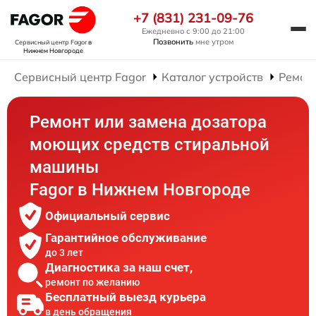
+7 (831) 231-09-76
Ежедневно с 9:00 до 21:00
Позвонить
мне утром
Сервисный центр Fagor
в
Нижнем Новгороде
Сервисный центр Fagor
Каталог устройств
Ремон
Ремонт или замена дозатора
моющих средств стиральной
машины
Fagor в Нижнем Новгороде
Официальный сервис
Гарантийное обслуживание
до 3 лет
Диагностика за наш счет,
ремонт по желанию
Бесплатный выезд курьера
в день обращения