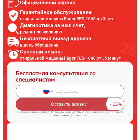
Официальный сервис
Гарантийное обслуживание
стиральной машины Fagor FES-1048 до 3 лет
Диагностика за наш счет,
ремонт по желанию
Бесплатный выезд курьера
в день обращения
Срочный ремонт
стиральной машины Fagor FES-1048 от 35 минут
Бесплатная консультация со
специалистом
Оставить заявку
Нажимая на кнопку "Оставить заявку" Вы соглашаетесь c
политикой
конфиденциальности