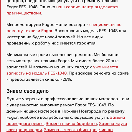
центров, предоставляющих услуги по ремонту техники
Fagor FES-1048. Однако
наш сервис-центр выделяется
преимуществами
.
Мы ремонтируем Fagor. Наши мастера -
специалисты по
ремонту техники Fagor
. Восстановить модель FES-1048 для
мастеров не будет новой задачей. На все виды
проведенных работ у нас имеется гарантия.
Минимальные сроки выполнения ремонта. Мы большая
сеть мастерских техники Fagor. Мы имеем более 20 тыс.
запчастей. И возможно на наших складах
уже имеется
запчасть на модель FES-1048
. При заказе ремонта на сайте
- предоставляется скидка -25%.
Знаем свое дело
Будьте уверены в профессионализме наших мастеров - они
с уверенностью выполнят ремонт Fagor FES-1048. По
данным наших мастеров в Нижнем Новгороде по ремонту
Fagor, наиболее востребованы следующие услуги:
Замена
приводного ремня
,
Замена шкива барабана
,
Замена жгута
электропроводки
,
Замена сетевого фильтра
,
Чистка