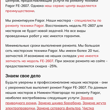
центров, предоставляющих услуги по ремонту техники
Fagor FE-2607. Однако
наш сервис-центр выделяется
преимуществами
.
Мы ремонтируем Fagor. Наши мастера -
специалисты по
ремонту техники Fagor
. Восстановить модель FE-2607 для
мастеров не будет новой задачей. На все виды
проведенных работ у нас имеется гарантия.
Минимальные сроки выполнения ремонта. Мы большая
сеть мастерских техники Fagor. Мы имеем более 20 тыс.
запчастей. И возможно на наших складах
уже имеется
запчасть на модель FE-2607
. При заказе ремонта на сайте -
предоставляется скидка -25%.
Знаем свое дело
Будьте уверены в профессионализме наших мастеров - они
с уверенностью выполнят ремонт Fagor FE-2607. По данным
наших мастеров в Нижнем Новгороде по ремонту Fagor,
наиболее востребованы следующие услуги:
Замена
приводного ремня
,
Замена шкива барабана
,
Замена жгута
электропроводки
,
Замена сетевого фильтра
,
Чистка