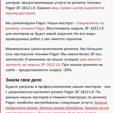
центров, предоставляющих услуги по ремонту техники
Fagor 3F-1612 LX. Однако
наш сервис-центр выделяется
преимуществами
.
Мы ремонтируем Fagor. Наши мастера -
специалисты по
ремонту техники Fagor
. Восстановить модель 3F-1612 LX
для мастеров не будет новой задачей. На все виды
проведенных работ у нас имеется гарантия.
Минимальные сроки выполнения ремонта. Мы большая
сеть мастерских техники Fagor. Мы имеем более 20 тыс.
запчастей. И возможно на наших складах
уже имеется
запчасть на модель 3F-1612 LX
. При заказе ремонта на
сайте - предоставляется скидка -25%.
Знаем свое дело
Будьте уверены в профессионализме наших мастеров - они
с уверенностью выполнят ремонт Fagor 3F-1612 LX. По
данным наших мастеров в Нижнем Новгороде по ремонту
Fagor, наиболее востребованы следующие услуги:
Замена
приводного ремня
,
Замена шкива барабана
,
Замена жгута
электропроводки
,
Замена сетевого фильтра
,
Чистка