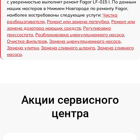
с уверенностью выполнят ремонт Fagor LF-015 I. По данным
наших мастеров в Нижнем Новгороде по ремонту Fagor,
наиболее востребованы следующие услуги:
Чистка
разбрызгивателя
,
Ремонт или замена патрубка
,
Ремонт или
замена дозатора моющих средств
,
Регулировка
прессостата
,
Разблокировка циркуляционного насоса
,
Очистка фильтров
,
Замена циркуляционного насоса
,
Замена улитки
,
Замена сливного шланга
,
Замена сливного
насоса
.
Акции сервисного
центра