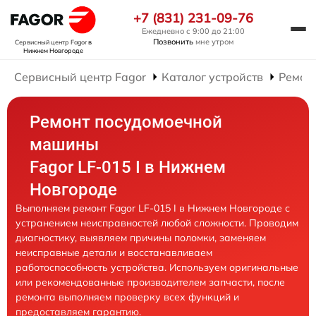
+7 (831) 231-09-76
Ежедневно с 9:00 до 21:00
Позвонить
мне утром
Сервисный центр Fagor
в
Нижнем Новгороде
Сервисный центр Fagor
Каталог устройств
Ремон
Ремонт посудомоечной
машины
Fagor LF-015 I в Нижнем
Новгороде
Выполняем ремонт Fagor LF-015 I в Нижнем Новгороде с
устранением неисправностей любой сложности. Проводим
диагностику, выявляем причины поломки, заменяем
неисправные детали и восстанавливаем
работоспособность устройства. Используем оригинальные
или рекомендованные производителем запчасти, после
ремонта выполняем проверку всех функций и
предоставляем гарантию.