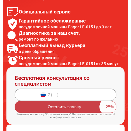
Официальный сервис
Гарантийное обслуживание
посудомоечной машины Fagor LF-015 I до 3 лет
Диагностика за наш счет,
ремонт по желанию
Бесплатный выезд курьера
в день обращения
Срочный ремонт
посудомоечной машины Fagor LF-015 I от 35 минут
Бесплатная консультация со
специалистом
Оставить заявку
Нажимая на кнопку "Оставить заявку" Вы соглашаетесь c
политикой
конфиденциальности