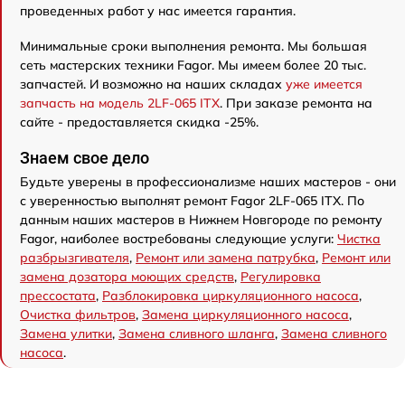
проведенных работ у нас имеется гарантия.
Минимальные сроки выполнения ремонта. Мы большая
сеть мастерских техники Fagor. Мы имеем более 20 тыс.
запчастей. И возможно на наших складах
уже имеется
запчасть на модель 2LF-065 ITX
. При заказе ремонта на
сайте - предоставляется скидка -25%.
Знаем свое дело
Будьте уверены в профессионализме наших мастеров - они
с уверенностью выполнят ремонт Fagor 2LF-065 ITX. По
данным наших мастеров в Нижнем Новгороде по ремонту
Fagor, наиболее востребованы следующие услуги:
Чистка
разбрызгивателя
,
Ремонт или замена патрубка
,
Ремонт или
замена дозатора моющих средств
,
Регулировка
прессостата
,
Разблокировка циркуляционного насоса
,
Очистка фильтров
,
Замена циркуляционного насоса
,
Замена улитки
,
Замена сливного шланга
,
Замена сливного
насоса
.