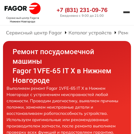
+7 (831) 231-09-76
Ежедневно с 9:00 до 21:00
Сервисный центр Fagor
в
Нижнем Новгороде
Сервисный центр Fagor
Каталог устройств
Ремон
Ремонт посудомоечной
машины
Fagor 1VFE-65 IT X в Нижнем
Новгороде
Выполняем ремонт Fagor 1VFE-65 IT X в Нижнем
Новгороде с устранением неисправностей любой
сложности. Проводим диагностику, выявляем причины
поломки, заменяем неисправные детали и
восстанавливаем работоспособность устройства.
Используем оригинальные или рекомендованные
производителем запчасти, после ремонта выполняем
проверку всех функций и предоставляем гарантию.