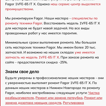
Fagor 1VFE-65 IT X. Однако
наш сервис-центр выделяется
преимуществами
.
Мы ремонтируем Fagor. Наши мастера -
специалисты по
ремонту техники Fagor
. Восстановить модель 1VFE-65 IT X
для мастеров не будет новой задачей. На все виды
проведенных работ у нас имеется гарантия.
Минимальные сроки выполнения ремонта. Мы большая
сеть мастерских техники Fagor. Мы имеем более 20 тыс.
запчастей. И возможно на наших складах
уже имеется
запчасть на модель 1VFE-65 IT X
. При заказе ремонта на
сайте - предоставляется скидка -25%.
Знаем свое дело
Будьте уверены в профессионализме наших мастеров - они
с уверенностью выполнят ремонт Fagor 1VFE-65 IT X. По
данным наших мастеров в Нижнем Новгороде по ремонту
Fagor, наиболее востребованы следующие услуги:
Чистка
разбрызгивателя
,
Ремонт или замена патрубка
,
Ремонт или
замена дозатора моющих средств
,
Регулировка