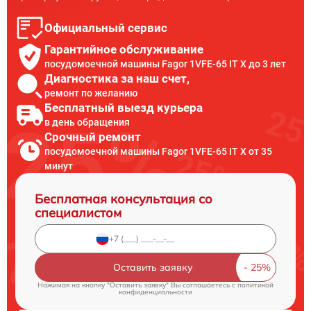
Официальный сервис
Гарантийное обслуживание
посудомоечной машины Fagor 1VFE-65 IT X до 3 лет
Диагностика за наш счет,
ремонт по желанию
Бесплатный выезд курьера
в день обращения
Срочный ремонт
посудомоечной машины Fagor 1VFE-65 IT X от 35
минут
Бесплатная консультация со
специалистом
Оставить заявку
Нажимая на кнопку "Оставить заявку" Вы соглашаетесь c
политикой
конфиденциальности