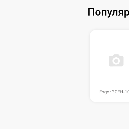
Популяр
Fagor 3CFH-1