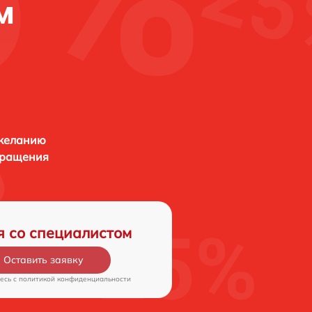
м
 желанию
бращения
я со специалистом
Оставить заявку
есь c
политикой конфиденциальности