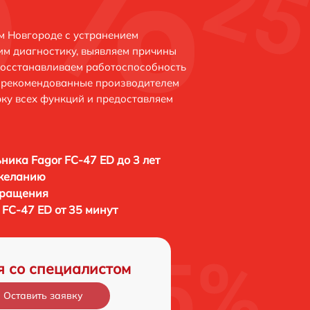
м Новгороде с устранением
м диагностику, выявляем причины
восстанавливаем работоспособность
и рекомендованные производителем
рку всех функций и предоставляем
ника Fagor FC-47 ED до 3 лет
 желанию
бращения
FC-47 ED от 35 минут
я со специалистом
Оставить заявку