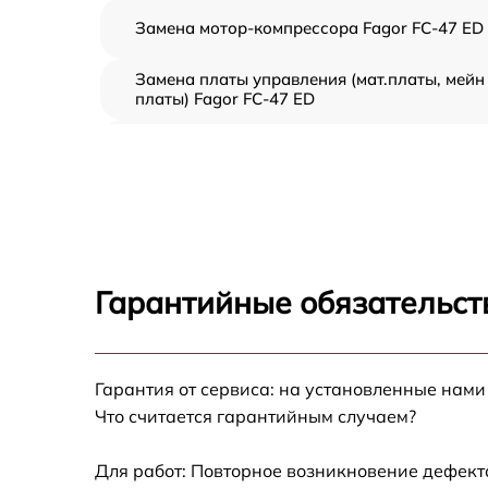
Замена мотор-компрессора Fagor FC-47 ED
Замена платы управления (мат.платы, мейн
платы) Fagor FC-47 ED
Ремонт/замена датчика температуры Fagor
FC-47 ED
Замена термостата Fagor FC-47 ED
Замена усилителей Fagor FC-47 ED
Гарантийные обязательст
Замена таймера Fagor FC-47 ED
Гарантия от сервиса: на установленные нами
Замена электросхемы Fagor FC-47 ED
Что считается гарантийным случаем?
Ремонт испарителя Fagor FC-47 ED
Для работ: Повторное возникновение дефект