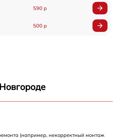
590 р
500 р
650 р
500 р
650 р
 Новгороде
710 р
590 р
650 р
 ремонта (например, некорректный монтаж