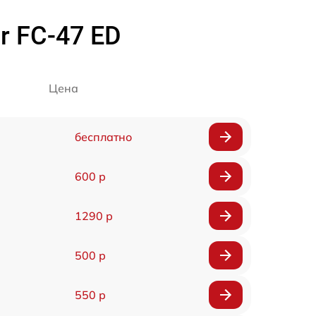
r FC-47 ED
Цена
бесплатно
600 р
1290 р
500 р
550 р