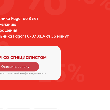
ника Fagor до 3 лет
 желанию
бращения
льника
Fagor FC-37 XLA от 35 минут
я со специалистом
Оставить заявку
есь c
политикой конфиденциальности