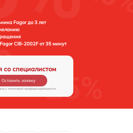
ника Fagor до 3 лет
 желанию
бращения
Fagor CIB-2002F от 35 минут
я со специалистом
Оставить заявку
есь c
политикой конфиденциальности