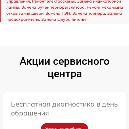
управления
,
Ремонт электросхемы
,
Замена индикаторной
лампы
,
Замена ручек терморегулятора
,
Ремонт механизма
открывания двери
,
Замена ТЭН
,
Замена таймера
,
Замена
предохранителя
,
Замена шнура питания
.
Акции сервисного
центра
Бесплатная диагностика в день
обращения
Узнать подробнее