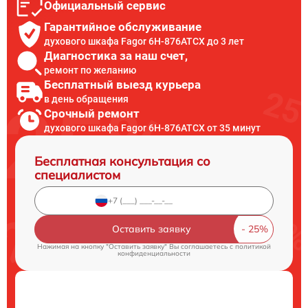
Официальный сервис
Гарантийное обслуживание
духового шкафа Fagor 6H-876ATCX до 3 лет
Диагностика за наш счет,
ремонт по желанию
Бесплатный выезд курьера
в день обращения
Срочный ремонт
духового шкафа Fagor 6H-876ATCX от 35 минут
Бесплатная консультация со
специалистом
Оставить заявку
Нажимая на кнопку "Оставить заявку" Вы соглашаетесь c
политикой
конфиденциальности