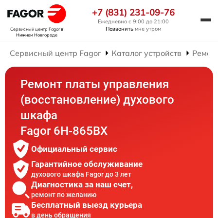
+7 (831) 231-09-76
Ежедневно с 9:00 до 21:00
Позвонить
мне утром
Сервисный центр Fagor
в
Нижнем Новгороде
Сервисный центр Fagor
Каталог устройств
Ремон
Ремонт платы управления
(восстановление) духового
шкафа
Fagor 6H-865BX
Официальный сервис
Гарантийное обслуживание
духового шкафа Fagor до 3 лет
Диагностика за наш счет,
ремонт по желанию
Бесплатный выезд курьера
в день обращения