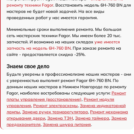
ремонту техники Fagor
. Восстановить модель 6H-760 BN для
мастеров не будет новой задачей. На все виды
проведенных работ у нас имеется гарантия.
Минимальные сроки выполнения ремонта. Мы большая
сеть мастерских техники Fagor. Мы имеем более 20 тыс.
запчастей. И возможно на наших складах
уже имеется
запчасть на модель 6H-760 BN
. При заказе ремонта на
сайте - предоставляется скидка -25%.
Знаем свое дело
Будьте уверены в профессионализме наших мастеров - они
с уверенностью выполнят ремонт Fagor 6H-760 BN. По
данным наших мастеров в Нижнем Новгороде по ремонту
Fagor, наиболее востребованы следующие услуги:
Ремонт
платы управления (восстановление)
,
Ремонт модуля
управления
,
Ремонт электросхемы
,
Замена индикаторной
лампы
,
Замена ручек терморегулятора
,
Ремонт механизма
открывания двери
,
Замена ТЭН
,
Замена таймера
,
Замена
предохранителя
,
Замена шнура питания
.