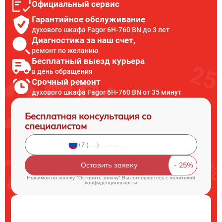
Официальный сервис
Гарантийное обслуживание
духового шкафа Fagor 6H-760 BN до 3 лет
Диагностика за наш счет,
ремонт по желанию
Бесплатный выезд курьера
в день обращения
Срочный ремонт
духового шкафа Fagor 6H-760 BN от 35 минут
Бесплатная консультация со
специалистом
Оставить заявку
Нажимая на кнопку "Оставить заявку" Вы соглашаетесь c
политикой
конфиденциальности