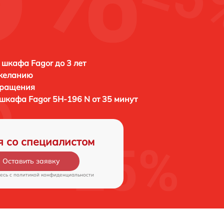
N
 шкафа Fagor до 3 лет
 желанию
бращения
о шкафа
Fagor 5H-196 N от 35 минут
я со специалистом
Оставить заявку
есь c
политикой конфиденциальности